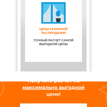
ЦЕНЫ СЕЗОННОЙ
РАСПРОДАЖИ!
ТОЧНЫЙ РАСЧЕТ САМОЙ
ВЫГОДНОЙ ЦЕНЫ
СПЛАТНО!
ГАРАНТ
ПО
КОГДА ВАМ
О!
ПРИ ЗАКЛЮ
НА
Получите расчет по
максимально выгодной
цене!