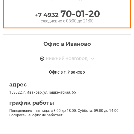
70-01-20
+7 4932
ежедневно с 08:00 до 21:00
Офис в Иваново
НИЖНИЙ НОВГОРОД
ВЛАДИМИР
НИЖНИЙ НОВГОРОД
БОР
САРОВ
ПАВЛОВО
КСТОВО
ЗАВОЛЖЬЕ
ДЗЕРЖИНСК
ВЫКСА
ВОРСМА
БОГОРОДСК
БАЛАХНА
АРЗАМАС
МУРОМ
Офис в г. Иваново
адрес
153022, г. Иваново, ул.Ташкентская, 65
график работы
Понедельник - пятница: с 8:00 до 18:00. Суббота: 09:00 до 14:00
Воскресенье: офис не работает.