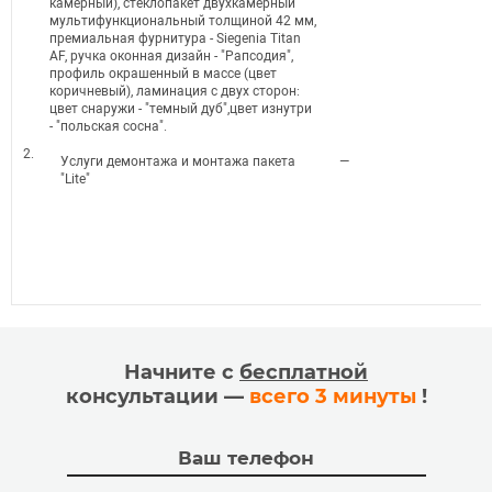
камерный), стеклопакет двухкамерный
мультифункциональный толщиной 42 мм,
премиальная фурнитура - Siegenia Titan
AF, ручка оконная дизайн - "Рапсодия",
профиль окрашенный в массе (цвет
коричневый), ламинация с двух сторон:
цвет снаружи - "темный дуб",цвет изнутри
- "польская сосна".
2.
Услуги демонтажа и монтажа пакета
—
"Lite"
Начните с
бесплатной
консультации —
всего 3 минуты
!