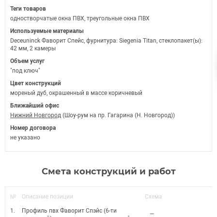
Теги товаров
одностворчатые окна ПВХ, треугольные окна ПВХ
Используемые материалы
Deceuninck Фаворит Спейс, фурнитура: Siegenia Titan, стеклопакет(ы):
42 мм, 2 камеры
Объем услуг
"под ключ"
Цвет конструкций
мореный дуб, окрашенный в массе коричневый
Ближайший офис
Нижний Новгород
(Шоу-рум на пр. Гагарина (Н. Новгород))
Номер договора
не указано
Смета конструкций и работ
№
Описание позиции
Схема
1.
Профиль пвх Фаворит Спэйс (6-ти
—