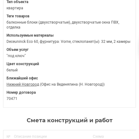
Тип объекта
квартира
Теги товаров
балконные блоки (двухстворчатые), двухстворчатые окна ПВХ,
отделка
Используемые материалы
Deceuninck Eco 60, фурнитура: Vorne, стеклопакет(ы): 32 мм, 2 камеры
Объем услуг
"под ключ"
Цвет конструкций
белый
Ближайший офис
Нижний Новгород
(Офис на Веденяпина (Н. Новгород))
Номер договора
70471
Смета конструкций и работ
№
Описание позиции
Схема