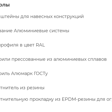
колы
нштейны для навесных конструкций
ование Алюминиевые системы
профиля в цвет RAL
офили прессованные из алюминиевых сплавов
офиль Алюмарк ГОСТу
отнитель из резины
лотнительную прокладку из EPDM-резины для 