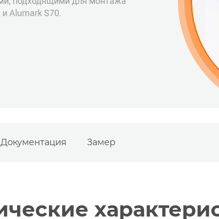
ми, подходящими для монтажа
и Alumark S70.
Документация
Замер
ические характери