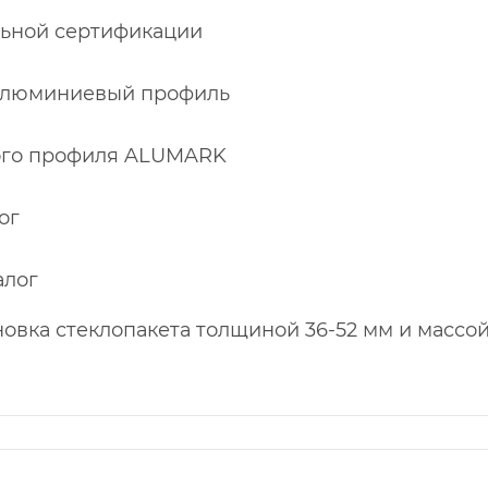
льной сертификации
 алюминиевый профиль
лого профиля ALUMARK
ог
алог
новка стеклопакета толщиной 36-52 мм и массо