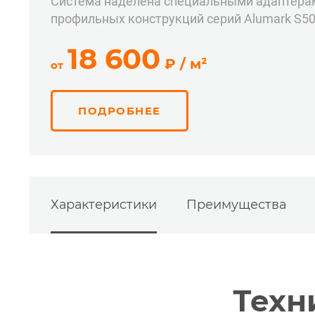
Система наделена специальными адаптера
профильных конструкций серий Alumark S50 
руб.
18 600
₽
/ м²
от
ПОДРОБНЕЕ
Характеристики
Преимущества
Техн