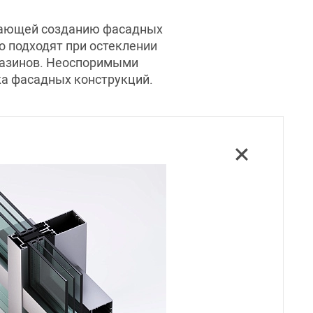
огающей созданию фасадных
о подходят при остеклении
газинов. Неоспоримыми
жа фасадных конструкций.