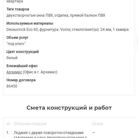
квартира
Теги товаров
двухстворчатые окна ПВХ, отделка, прямой балкон ПВХ
Используемые материалы
Deceuninck Eco 60, фурнитура: Vorne, стеклопакет(ы): 24 мм, 1 камера
Объем услуг
"под ключ"
Цвет конструкций
белый
Ближайший офис
Арзамас
(Офис в г. Арзамас)
Номер договора
86450
Смета конструкций и работ
№
Описание позиции
Схема
1.
Лоджия с двумя поворотно-откидными
—
створками и одно двухстворчатое окно с