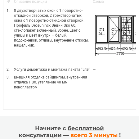
№
Описание позиции
Схема
1.
8 двухстворчатых окон с 1 поворотно-
откидной створкой, 2 трехстворчатых
окна с 1 поворотно-откидной створкой.
Профиль Deceuninck Энвин Эко 60,
стеклопакет вклеенный, Ворне, цвет с
улицы и цвет внутри — белый,
подоконники, отливы, внутренние откосы,
нащельник.
2.
Услуги демонтажа и монтажа пакета "Lite"
—
3.
Внешняя отделка сайдингом, внутренняя
—
отделка ПВХ, утепление 40 мм
пенопластом
Начните с
бесплатной
консультации —
всего 3 минуты
!