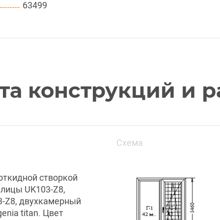
63499
та конструкций и р
Схема
откидной створкой
улицы UK103-Z8,
3-Z8, двухкамерный
genia titan. Цвет