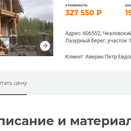
стоимость
ко
327 550
1
Адрес: 606552, Чкаловский
Лазурный берег, участок 
Клиент: Аверин Петр Евд
тать цену
писание и материа