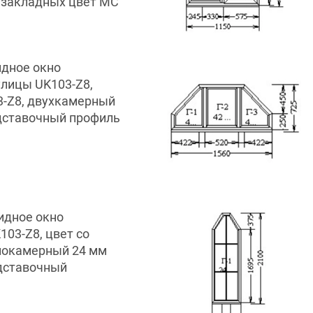
 закладных цвет MC
идное окно
улицы UK103-Z8,
3-Z8, двухкамерный
Подставочный профиль
идное окно
103-Z8, цвет со
нокамерный 24 мм
одставочный