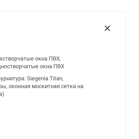
хстворчатые окна ПВХ,
дностворчатые окна ПВХ
рнитура: Siegenia Titan,
еры, оконная москитная сетка на
а)