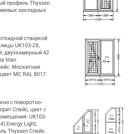
ный профиль Thyssen
иниевых закладных
откидной створкой
улицы UK103-Z8,
й, двухкамерный 42
a titan.
ейс. Москитная
цвет MC RAL 8017.
кно с поворотно-
орит Спейс, цвет с
помещения- UK103-
) Energy Light,
иль Thyssen Спейс.