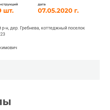
нструкций
дата
9
07.05.2020
 р-н, дер. Гребнева, коттеджный поселок
123
окимович
лы