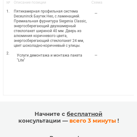
№
Описание позиции
Схема
1.
Пятикамерная профильная система
—
Deceuninck Баутек Нео, с ламинацией.
Премиальная фурнитура Siegenia Classic,
энергосберегающий двухкамерный
стеклопакет шириной 40 мм. Дверь из
алюминия коричневого цвета,
энергосберегающий стеклопакет 24 мм,
цвет шоколадно-коричневый с улицы.
2.
Услуги демонтажа и монтажа пакета
—
"Lite"
Начните с
бесплатной
консультации —
всего 3 минуты
!