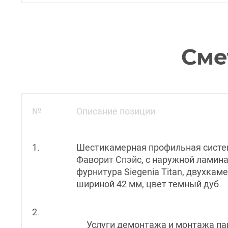
Сме
№
Описание позиции
1.
Шестикамерная профильная систе
Фаворит Спэйс, с наружной ламин
фурнитура Siegenia Titan, двухка
шириной 42 мм, цвет темный дуб.
2.
Услуги демонтажа и монтажа пак