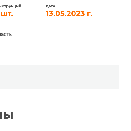
нструкций
дата
13.05.2023
ласть
лы