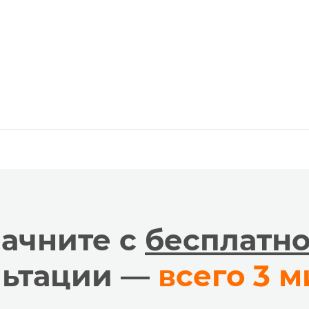
ачните с
бесплатн
льтации —
всего 3 