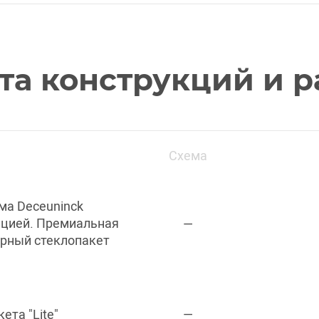
та конструкций и р
Схема
ма Deceuninck
ацией. Премиальная
—
мерный стеклопакет
ета "Lite"
—