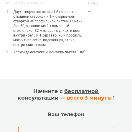
№
Описание позиции
Схема
1.
Двухстворчатое окно с 1-й поворотно-
—
откидной створкой и 1-й открывной
створкой из профильной системы Энвин
Эко 60, заполнение 2-х камерный
стеклопакет 32 мм., цвет с улицы и цвет
внутри - белый. Подставочный профиль,
москитная сетка, подоконник, отлив,
внутренние откосы.
2.
Услуги демонтажа и монтажа пакета "Lite"
—
Начните с
бесплатной
консультации —
всего 3 минуты
!