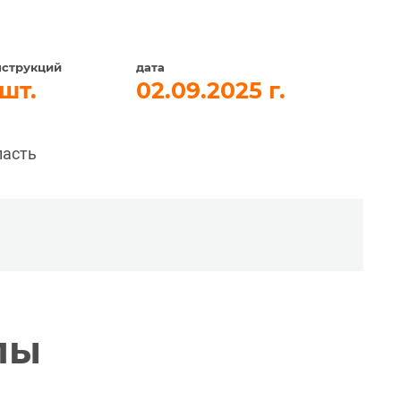
нструкций
дата
02.09.2025
ласть
лы