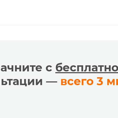
ачните с
бесплатн
льтации —
всего 3 