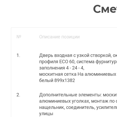
Сме
№
Описание позиции
1.
Дверь входная с узкой створкой, о
профиля ECO 60, система фурниту
заполнения 4 - 24 - 4,
москитная сетка На алюминиевых 
белый 899x1382
2.
Дополнительные элементы: москит
алюминиевых уголках, монтаж по 
нащельник, соединитель, усилител
улицы