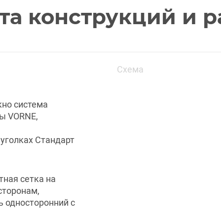
та конструкций и р
Схема
кно система
ры VORNE,
уголках Стандарт
ная сетка на
сторонам,
ь односторонний с