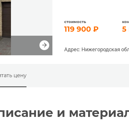
стоимость
ко
119 900
5
Адрес: Нижегородская об
тать цену
писание и материа