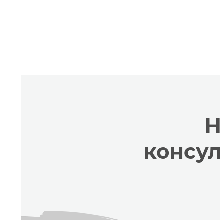
Н
консу