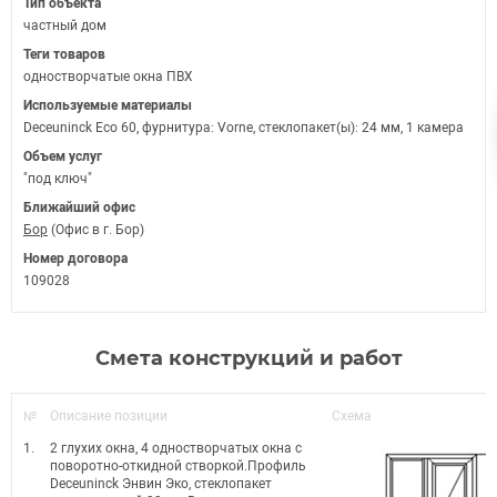
Тип объекта
частный дом
Теги товаров
одностворчатые окна ПВХ
Используемые материалы
Deceuninck Eco 60, фурнитура: Vorne, стеклопакет(ы): 24 мм, 1 камера
Объем услуг
"под ключ"
Ближайший офис
Бор
(Офис в г. Бор)
Номер договора
109028
Смета конструкций и работ
№
Описание позиции
Схема
1.
2 глухих окна, 4 одностворчатых окна с
поворотно-откидной створкой.Профиль
Deceuninck Энвин Эко, стеклопакет