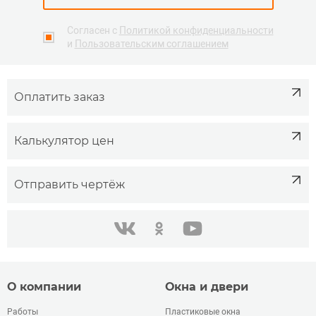
Согласен с
Политикой конфиденциальности
и
Пользовательским соглашением
Оплатить заказ
Калькулятор цен
Отправить чертёж
одноклассники
youtube
в контакте
О компании
Окна и двери
Работы
Пластиковые окна