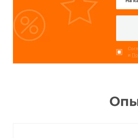
Согл
и
По
Опы