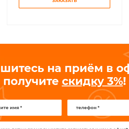
ЗАКАЗАТЬ
шитесь на приём в о
получите
скидку 3%
!