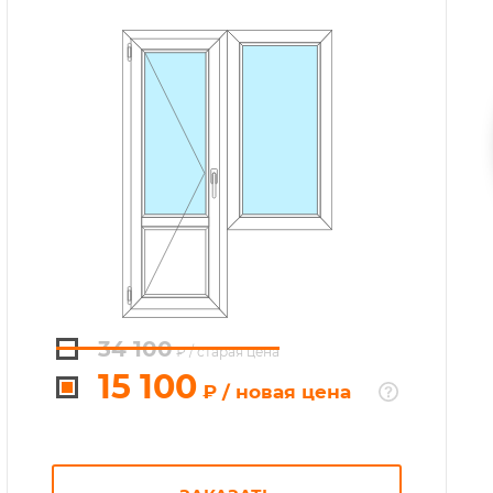
34 100
₽
/ старая цена
15 100
₽
/ новая цена