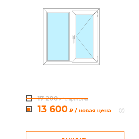
17 200
₽
/ старая цена
13 600
₽
/ новая цена