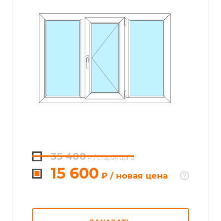
35 400
₽
/ старая цена
15 600
₽
/ новая цена