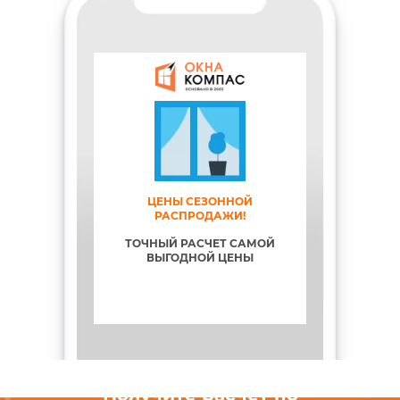
ЦЕНЫ СЕЗОННОЙ
РАСПРОДАЖИ!
ТОЧНЫЙ РАСЧЕТ САМОЙ
ВЫГОДНОЙ ЦЕНЫ
СПЛАТНО!
ГАРАНТ
ПО
КОГДА ВАМ
О!
ПРИ ЗАКЛЮ
НА
Получите расчет по